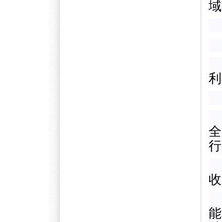
域
利
全
行
收
能