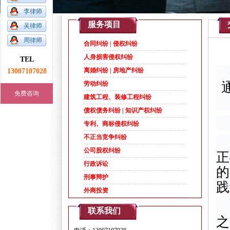
李律师
1
2
3
4
5
服务项目
吴律师
周律师
合同纠纷 | 侵权纠纷
人身损害侵权纠纷
TEL
13007107028
离婚纠纷 | 房地产纠纷
劳动纠纷
免费咨询
建筑工程、装修工程纠纷
债权债务纠纷 | 知识产权纠纷
专利、商标侵权纠纷
不正当竞争纠纷
公司股权纠纷
正
行政诉讼
的
刑事辩护
践
外商投资
联系我们
之