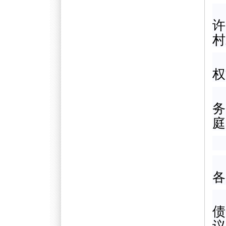
许
村
权
务
庭
各
债