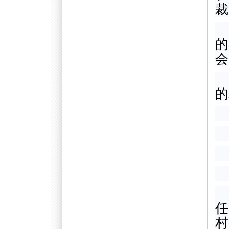
裁
的
会
的
任
村