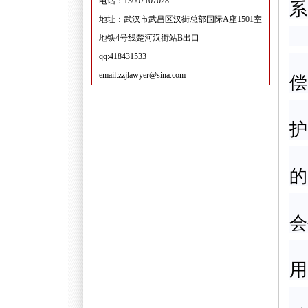
电话：13007107028
系
地址：武汉市武昌区汉街总部国际A座1501室
地铁4号线楚河汉街站B出口
qq:418431533
email:zzjlawyer@sina.com
偿
护
的
会
用