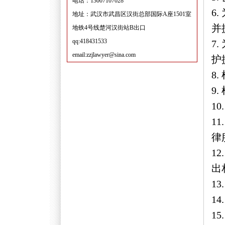
电话：13007107028
6
地址：武汉市武昌区汉街总部国际A座1501室
并
地铁4号线楚河汉街站B出口
qq:418431533
7
email:zzjlawyer@sina.com
护
8
9
1
1
律
1
出
1
1
1