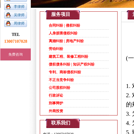
李律师
1
2
3
4
5
服务项目
吴律师
周律师
合同纠纷 | 侵权纠纷
人身损害侵权纠纷
TEL
13007107028
离婚纠纷 | 房地产纠纷
劳动纠纷
免费咨询
建筑工程、装修工程纠纷
(
债权债务纠纷 | 知识产权纠纷
专利、商标侵权纠纷
不正当竞争纠纷
1
公司股权纠纷
2
行政诉讼
刑事辩护
的
外商投资
3
4
联系我们
5