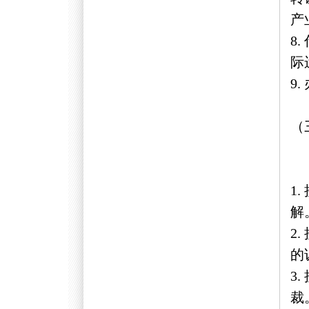
产
8
际
9
（
1
解
2
的
3
裁