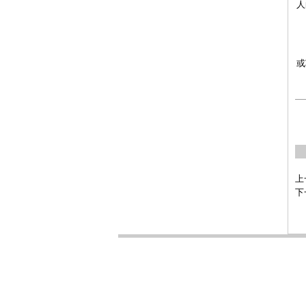
人
意
或
上
下