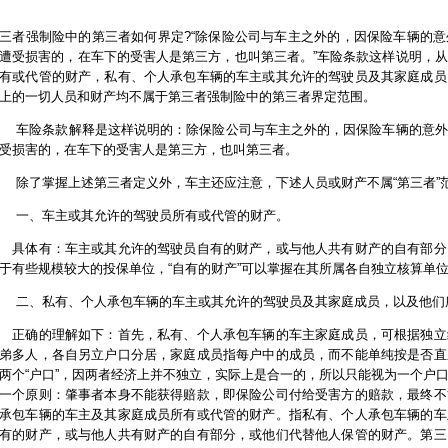
三者强制险中的第三者如何界定?“除保险公司与车主之外的，因保险车辆的
遭受损害的，在车下的受害人是第三方，也叫第三者。”车险条款这样说明，
有或代管的财产，私有、个人承包车辆的车主或其允许的驾驶员及其家庭成员
上的一切人员和财产均不属于第三者强制险中的第三者界定范围。
险条款解释是这样说明的：除保险公司与车主之外的，因保险车辆的意外
受损害的，在车下的受害人是第三方，也叫第三者。
了掌握上述第三者定义外，车主还应注意，下述人员或财产不属“第三者”
一、车主或其允许的驾驶员所有或代管的财产。
体有：车主或其允许的驾驶员自有的财产，或与他人共有财产的自有部分
于有些规模较大的投保单位，“自有的财产”可以掌握在其所属各自独立核算单
、私有、个人承包车辆的车主或其允许的驾驶员及其家庭成员，以及他们
确的理解如下：首先，私有、个人承包车辆的车主家庭成员，可根据独立
弟多人，各自另立户口分居，家庭成员指每户中的成员，而不能单纯按是否直
两个“户口”，因两者经济上并不独立，实际上是合一的，所以只能视为一个户
一个原则：肇事者本身不能获得赔款，即保险公司付给受害方的赔款，最终不
承包车辆的车主及其家庭成员所有或代管的财产。指私有、个人承包车辆的车
有的财产，或与他人共有财产的自有部分，或他们代替他人保管的财产。第三