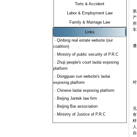
Torts & Accident
第
Labor & Employment Law
产
Family & Marriage Law
所
车
Links
车
· Qinbing real estate website (our
遭
coalition)
· Ministry of public security of P.R.C
除
· Zhuji people's court laolai exposing
platform
具
· Dongguan sun website's laolai
对
exposing platform
· Chinese laolai exposing platform
二
· Beijing Jantek law firm
正
· Beijing Bar association
兄
· Ministry of Justice of P.R.C
有
样
人
自