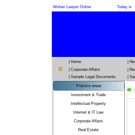
Wuhan Lawyer Online
Today is
| Home
| N
|
Corporate Affairs
|
Re
| Sample Legal Documents
| Sa
Practice areas
Investment & Trade
Intellectual Property
Internet & IT Law
Corporate Affairs
Real Estate