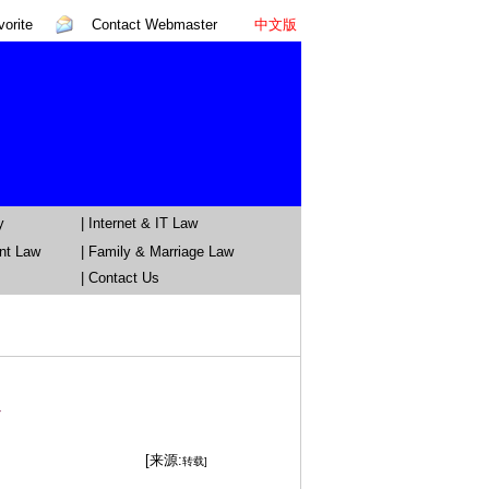
orite
Contact Webmaster
中文版
y
|
Internet & IT Law
nt Law
|
Family & Marriage Law
| Contact Us
定
[来源:
转载]