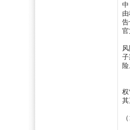
中
由
告
官
风险
子
关
权
其
（