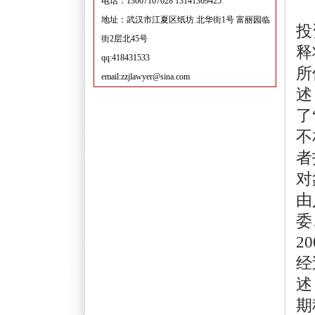
电话：13007107028 13141369425
在
地址：武汉市江夏区纸坊 北华街1号 富丽园临
投
街2层北45号
释
qq:418431533
所
email:zzjlawyer@sina.com
述
了
不
者
对
由
委
2
经
述
期