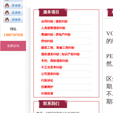
李律师
1
2
3
4
5
服务项目
吴律师
周律师
合同纠纷 | 侵权纠纷
人身损害侵权纠纷
TEL
VC
13007107028
离婚纠纷 | 房地产纠纷
的
劳动纠纷
免费咨询
建筑工程、装修工程纠纷
债权债务纠纷 | 知识产权纠纷
P
专利、商标侵权纠纷
然
不正当竞争纠纷
公司股权纠纷
区
行政诉讼
期
刑事辩护
不
外商投资
期
联系我们