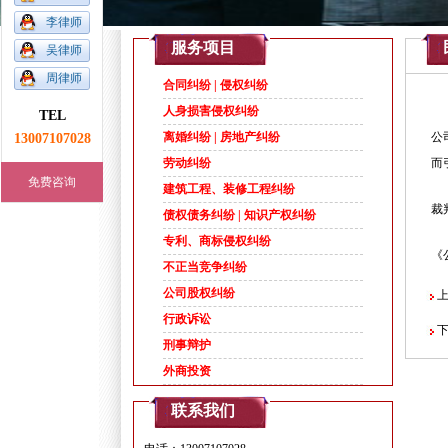
李律师
1
2
3
4
5
服务项目
吴律师
周律师
合同纠纷 | 侵权纠纷
人身损害侵权纠纷
TEL
13007107028
离婚纠纷 | 房地产纠纷
公
劳动纠纷
而
免费咨询
建筑工程、装修工程纠纷
裁
债权债务纠纷 | 知识产权纠纷
专利、商标侵权纠纷
《
不正当竞争纠纷
公司股权纠纷
上
行政诉讼
下
刑事辩护
外商投资
联系我们